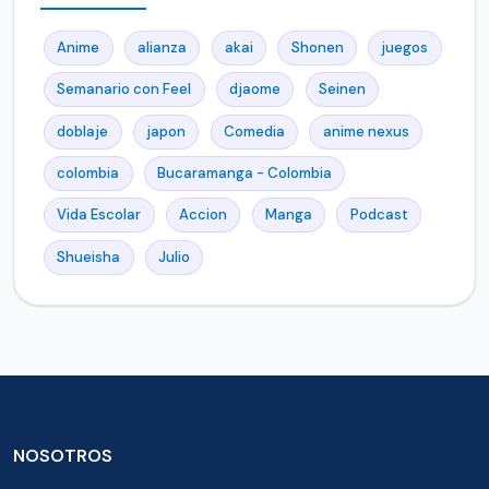
Anime
alianza
akai
Shonen
juegos
Semanario con Feel
djaome
Seinen
doblaje
japon
Comedia
anime nexus
colombia
Bucaramanga - Colombia
Vida Escolar
Accion
Manga
Podcast
Shueisha
Julio
NOSOTROS