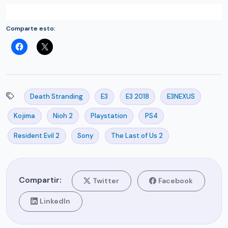
Comparte esto:
Death Stranding
E3
E3 2018
E3NEXUS
Kojima
Nioh 2
Playstation
PS4
Resident Evil 2
Sony
The Last of Us 2
Compartir:
Twitter
Facebook
LinkedIn