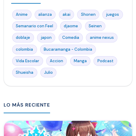
Anime
alianza
akai
Shonen
juegos
Semanario con Feel
djaome
Seinen
doblaje
japon
Comedia
anime nexus
colombia
Bucaramanga - Colombia
Vida Escolar
Accion
Manga
Podcast
Shueisha
Julio
LO MÁS RECIENTE