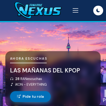
AHORA ESCUCHAS
LAS MAÑANAS DEL KPOP
28
RANescuchas
iKON -
EVERYTHING
Pide tu rola