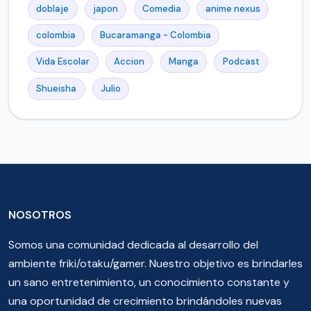
doblaje
japon
Comedia
anime nexus
colombia
Bucaramanga - Colombia
Vida Escolar
Accion
Manga
Podcast
Shueisha
Julio
NOSOTROS
Somos una comunidad dedicada al desarrollo del
ambiente friki/otaku/gamer. Nuestro objetivo es brindarles
un sano entretenimiento, un conocimiento constante y
una oportunidad de crecimiento brindándoles nuevas