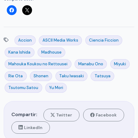
Accion
ASCII Media Works
Ciencia Ficcion
Kana Ishida
Madhouse
Mahouka Koukou no Rettousei
Manabu Ono
Miyuki
Rie Ota
Shonen
Taku Iwasaki
Tatsuya
Tsutomu Satou
Yu Mori
Compartir:
Twitter
Facebook
LinkedIn