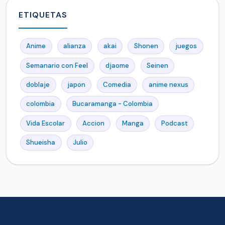
ETIQUETAS
Anime
alianza
akai
Shonen
juegos
Semanario con Feel
djaome
Seinen
doblaje
japon
Comedia
anime nexus
colombia
Bucaramanga - Colombia
Vida Escolar
Accion
Manga
Podcast
Shueisha
Julio