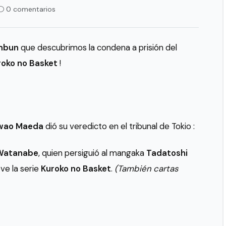
0 comentarios
imbun
que descubrimos la condena a prisión del
roko no Basket
!
wao Maeda
dió su veredicto en el tribunal de Tokio :
Watanabe
, quien persiguió al mangaka
Tadatoshi
e la serie
Kuroko no Basket
.
(También cartas