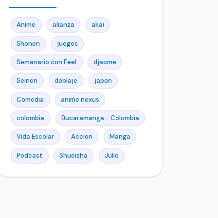
Anime
alianza
akai
Shonen
juegos
Semanario con Feel
djaome
Seinen
doblaje
japon
Comedia
anime nexus
colombia
Bucaramanga - Colombia
Vida Escolar
Accion
Manga
Podcast
Shueisha
Julio