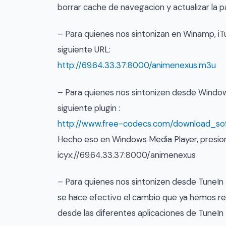
borrar cache de navegacion y actualizar la
– Para quienes nos sintonizan en Winamp, iT
siguiente URL:
http://69.64.33.37:8000/animenexus.m3u
– Para quienes nos sintonizen desde Windows
siguiente plugin :
http://www.free-codecs.com/download_s
Hecho eso en Windows Media Player, presion
icyx://69.64.33.37:8000/
animenexus
– Para quienes nos sintonizen desde TuneIn 
se hace efectivo el cambio que ya hemos r
desde las diferentes aplicaciones de TuneIn 