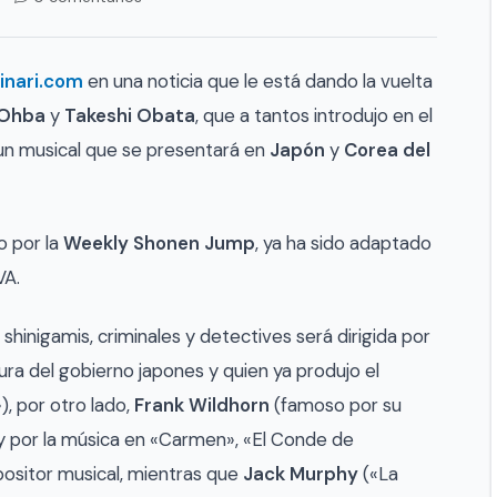
inari.com
en una noticia que le está dando la vuelta
 Ohba
y
Takeshi Obata
, que a tantos introdujo en el
un musical que se presentará en
Japón
y
Corea del
o por la
Weekly Shonen Jump
, ya ha sido adaptado
VA.
shinigamis, criminales y detectives será dirigida por
ura del gobierno japones y quien ya produjo el
, por otro lado,
Frank Wildhorn
(famoso por su
 y por la música en «Carmen», «El Conde de
positor musical, mientras que
Jack Murphy
(«La