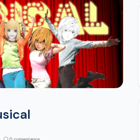
sical
 ·
0 comentarios