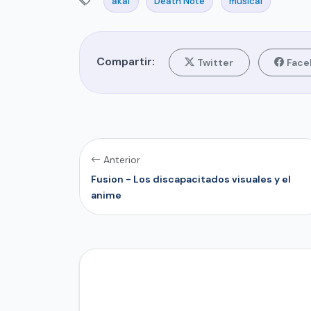
akai
Death Note
musical
Compartir:
Twitter
Face
Anterior
Fusion - Los discapacitados visuales y el
anime