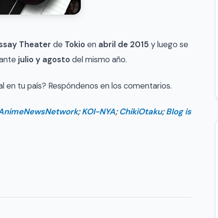
ssay Theater
de
Tokio
en
abril de 2015
y luego se
ante
julio y agosto
del mismo año.
al en tu país? Respóndenos en los comentarios.
AnimeNewsNetwork
;
KOI-NYA
;
ChikiOtaku
;
Blog is