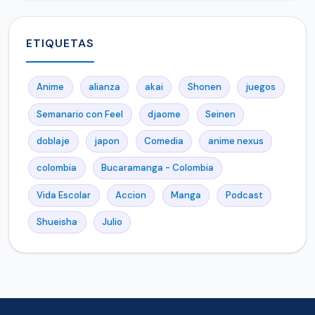
ETIQUETAS
Anime
alianza
akai
Shonen
juegos
Semanario con Feel
djaome
Seinen
doblaje
japon
Comedia
anime nexus
colombia
Bucaramanga - Colombia
Vida Escolar
Accion
Manga
Podcast
Shueisha
Julio