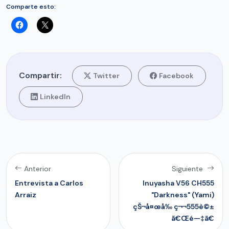
Comparte esto:
Compartir:
Twitter
Facebook
LinkedIn
Anterior
Siguiente
Entrevista a Carlos
Inuyasha V56 CH555
Arraiz
"Darkness" (Yami)
çŠ¬å¤œå‰ ç¬¬555è©±
ã€Œé—‡ã€