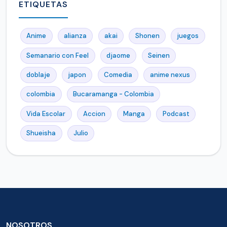
ETIQUETAS
Anime
alianza
akai
Shonen
juegos
Semanario con Feel
djaome
Seinen
doblaje
japon
Comedia
anime nexus
colombia
Bucaramanga - Colombia
Vida Escolar
Accion
Manga
Podcast
Shueisha
Julio
NOSOTROS