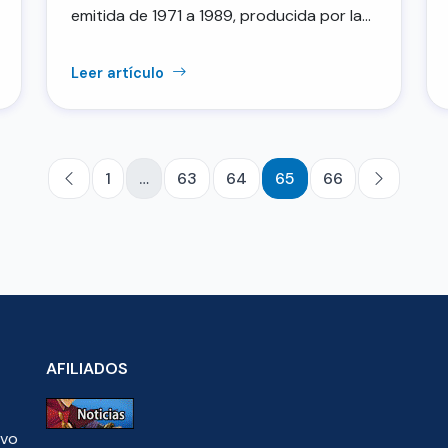
emitida de 1971 a 1989, producida por la…
Leer artículo
1
…
63
64
65
66
AFILIADOS
ivo