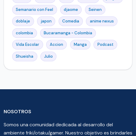
Semanario con Feel
djaome
Seinen
doblaje
japon
Comedia
anime nexus
colombia
Bucaramanga - Colombia
Vida Escolar
Accion
Manga
Podcast
Shueisha
Julio
NOSOTROS
Somos una comunidad dedicada al desarrollo del
ambiente friki/otaku/gamer. Nuestro objetivo es brindarles