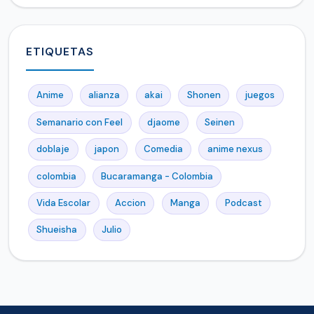
ETIQUETAS
Anime
alianza
akai
Shonen
juegos
Semanario con Feel
djaome
Seinen
doblaje
japon
Comedia
anime nexus
colombia
Bucaramanga - Colombia
Vida Escolar
Accion
Manga
Podcast
Shueisha
Julio