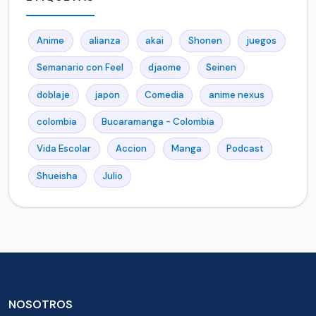
Anime
alianza
akai
Shonen
juegos
Semanario con Feel
djaome
Seinen
doblaje
japon
Comedia
anime nexus
colombia
Bucaramanga - Colombia
Vida Escolar
Accion
Manga
Podcast
Shueisha
Julio
NOSOTROS