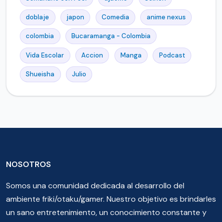
doblaje
japon
Comedia
anime nexus
colombia
Bucaramanga - Colombia
Vida Escolar
Accion
Manga
Podcast
Shueisha
Julio
NOSOTROS
Somos una comunidad dedicada al desarrollo del
ambiente friki/otaku/gamer. Nuestro objetivo es brindarles
un sano entretenimiento, un conocimiento constante y