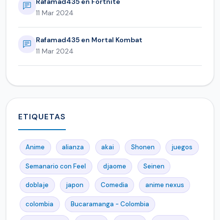
Rafamad435 en Fortnite
11 Mar 2024
Rafamad435 en Mortal Kombat
11 Mar 2024
ETIQUETAS
Anime
alianza
akai
Shonen
juegos
Semanario con Feel
djaome
Seinen
doblaje
japon
Comedia
anime nexus
colombia
Bucaramanga - Colombia