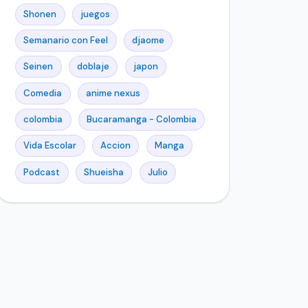
Shonen
juegos
Semanario con Feel
djaome
Seinen
doblaje
japon
Comedia
anime nexus
colombia
Bucaramanga - Colombia
Vida Escolar
Accion
Manga
Podcast
Shueisha
Julio