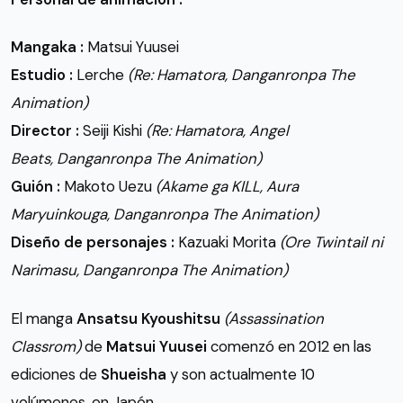
Mangaka :
Matsui Yuusei
Estudio :
Lerche
(Re: Hamatora, Danganronpa The
Animation)
Director :
Seiji Kishi
(Re: Hamatora, Angel
Beats, Danganronpa The Animation)
Guión :
Makoto Uezu
(Akame ga KILL, Aura
Maryuinkouga, Danganronpa The Animation)
Diseño de personajes :
Kazuaki Morita
(Ore Twintail ni
Narimasu, Danganronpa The Animation)
El manga
Ansatsu Kyoushitsu
(Assassination
Classrom)
de
Matsui Yuusei
comenzó en 2012 en las
ediciones de
Shueisha
y son actualmente 10
volúmenes, en Japón.