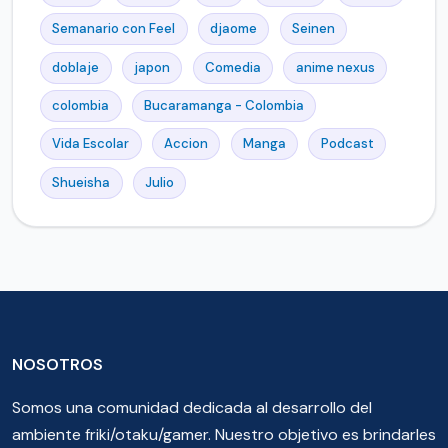
Semanario con Feel
djaome
Seinen
doblaje
japon
Comedia
anime nexus
colombia
Bucaramanga - Colombia
Vida Escolar
Accion
Manga
Podcast
Shueisha
Julio
NOSOTROS
Somos una comunidad dedicada al desarrollo del
ambiente friki/otaku/gamer. Nuestro objetivo es brindarles