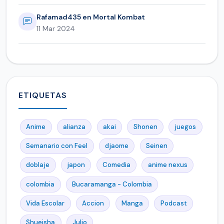
Rafamad435 en Mortal Kombat
11 Mar 2024
ETIQUETAS
Anime
alianza
akai
Shonen
juegos
Semanario con Feel
djaome
Seinen
doblaje
japon
Comedia
anime nexus
colombia
Bucaramanga - Colombia
Vida Escolar
Accion
Manga
Podcast
Shueisha
Julio