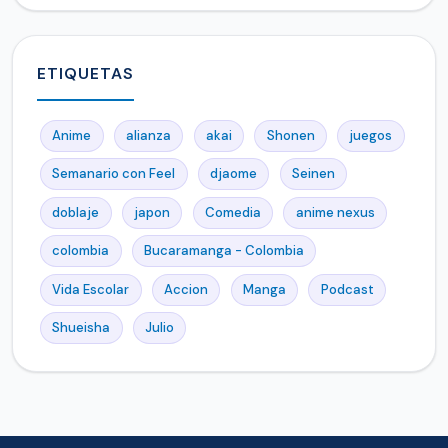
ETIQUETAS
Anime
alianza
akai
Shonen
juegos
Semanario con Feel
djaome
Seinen
doblaje
japon
Comedia
anime nexus
colombia
Bucaramanga - Colombia
Vida Escolar
Accion
Manga
Podcast
Shueisha
Julio