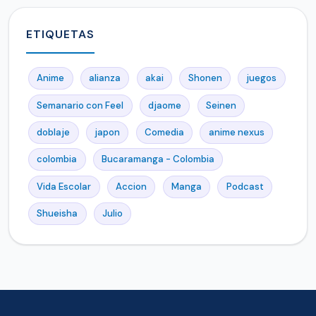
ETIQUETAS
Anime
alianza
akai
Shonen
juegos
Semanario con Feel
djaome
Seinen
doblaje
japon
Comedia
anime nexus
colombia
Bucaramanga - Colombia
Vida Escolar
Accion
Manga
Podcast
Shueisha
Julio