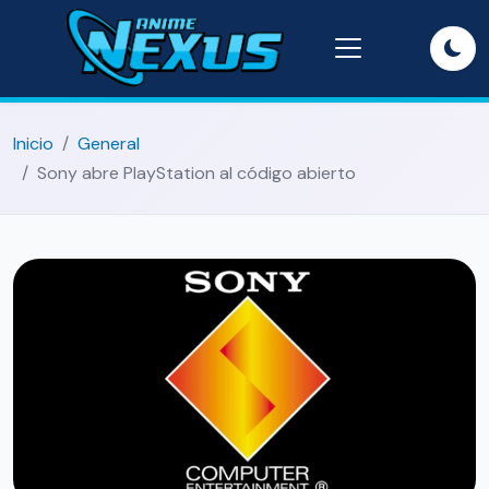
Inicio
General
Sony abre PlayStation al código abierto