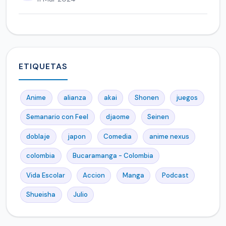
ETIQUETAS
Anime
alianza
akai
Shonen
juegos
Semanario con Feel
djaome
Seinen
doblaje
japon
Comedia
anime nexus
colombia
Bucaramanga - Colombia
Vida Escolar
Accion
Manga
Podcast
Shueisha
Julio