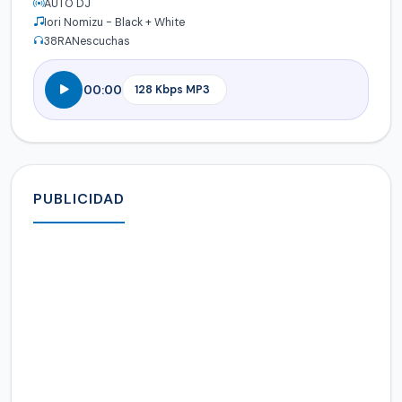
AUTO DJ
Iori Nomizu - Black + White
38
RANescuchas
00:00
PUBLICIDAD