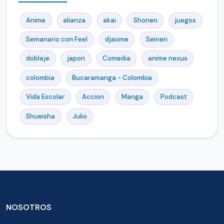
Anime
alianza
akai
Shonen
juegos
Semanario con Feel
djaome
Seinen
doblaje
japon
Comedia
anime nexus
colombia
Bucaramanga - Colombia
Vida Escolar
Accion
Manga
Podcast
Shueisha
Julio
NOSOTROS