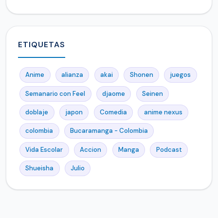
ETIQUETAS
Anime
alianza
akai
Shonen
juegos
Semanario con Feel
djaome
Seinen
doblaje
japon
Comedia
anime nexus
colombia
Bucaramanga - Colombia
Vida Escolar
Accion
Manga
Podcast
Shueisha
Julio