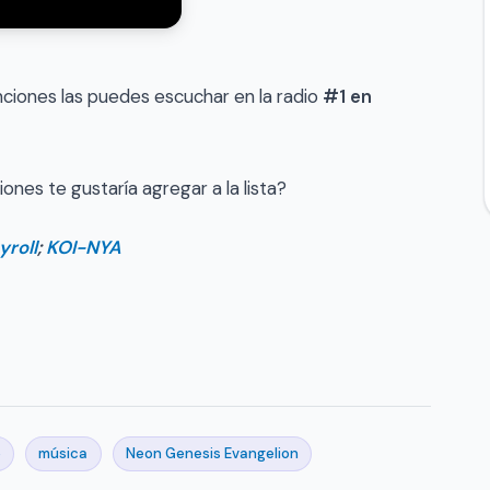
iones las puedes escuchar en la radio
#1 en
es te gustaría agregar a la lista?
yroll
;
KOI-NYA
e
música
Neon Genesis Evangelion