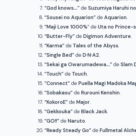
“God knows…”
de
Suzumiya Haruhi no
“Sousei no Aquarion”
de
Aquarion
.
“Maji Love 1000%
” de
Uta no Prince-
“Butter-Fly”
de
Digimon Adventure
.
“Karma”
de
Tales of the Abyss
.
“Single Bed”
de
D·N·A2
.
“Sekai ga Owarumadewa…”
de
Slam 
“Touch”
de
Touch
.
“Connect”
de
Puella Magi Madoka Ma
“Sobakasu”
de
Rurouni Kenshin
.
“KokoroE”
de
Major
.
“Gekkouka”
de
Black Jack
.
“GO!!”
de
Naruto
.
“Ready Steady Go”
de
Fullmetal Alch