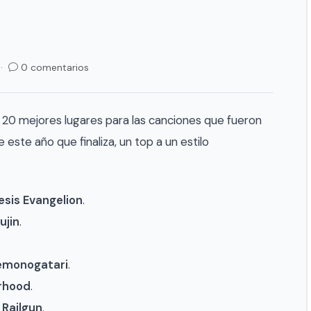
 ·
0 comentarios
 20 mejores lugares para las canciones que fueron
este año que finaliza, un top a un estilo
sis Evangelion
.
ujin
.
emonogatari
.
erhood
.
 Railgun
.