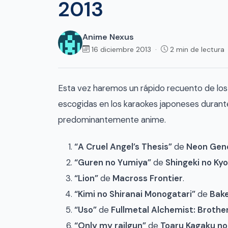
2013
Anime Nexus
16 diciembre 2013 ·
2 min de lectura
Esta vez haremos un rápido recuento de los
escogidas en los karaokes japoneses durante 
predominantemente anime.
“A Cruel Angel’s Thesis”
de
Neon Gene
“Guren no Yumiya”
de
Shingeki no Kyo
“Lion”
de
Macross Frontier
.
“Kimi no Shiranai Monogatari”
de
Bak
“Uso”
de
Fullmetal Alchemist: Broth
“Only my railgun”
de
Toaru Kagaku no