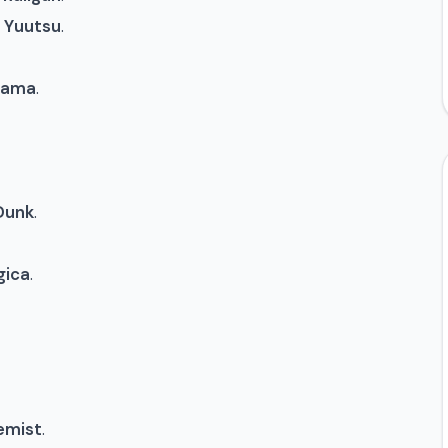
 Yuutsu
.
sama
.
Dunk
.
gica
.
emist
.