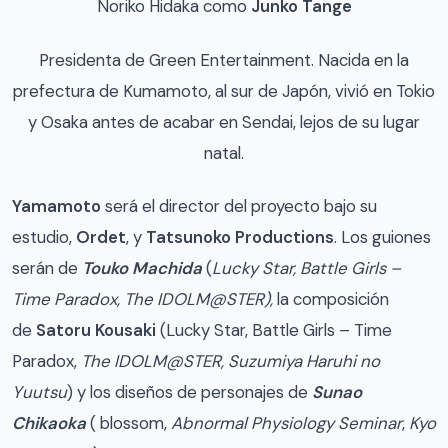
Noriko Hidaka como
Junko Tange
Presidenta de Green Entertainment. Nacida en la
prefectura de Kumamoto, al sur de Japón, vivió en Tokio
y Osaka antes de acabar en Sendai, lejos de su lugar
natal.
Yamamoto
será el director del proyecto bajo su
estudio,
Ordet
, y
Tatsunoko Productions
. Los guiones
serán de
Touko Machida
(
Lucky Star, Battle Girls –
Time Paradox,
The IDOLM@STER
),
la composición
de
Satoru Kousaki
(Lucky Star, Battle Girls – Time
Paradox,
The IDOLM@STER, Suzumiya Haruhi no
Yuutsu
) y los diseños de personajes de
Sunao
Chikaoka
( blossom,
Abnormal Physiology Seminar
,
Kyo