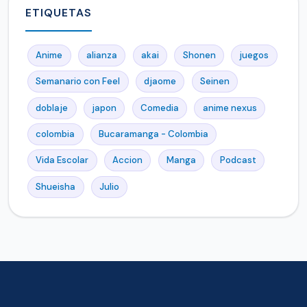
ETIQUETAS
Anime
alianza
akai
Shonen
juegos
Semanario con Feel
djaome
Seinen
doblaje
japon
Comedia
anime nexus
colombia
Bucaramanga - Colombia
Vida Escolar
Accion
Manga
Podcast
Shueisha
Julio