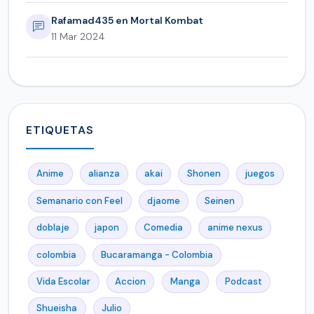
Rafamad435 en Mortal Kombat
11 Mar 2024
ETIQUETAS
Anime
alianza
akai
Shonen
juegos
Semanario con Feel
djaome
Seinen
doblaje
japon
Comedia
anime nexus
colombia
Bucaramanga - Colombia
Vida Escolar
Accion
Manga
Podcast
Shueisha
Julio