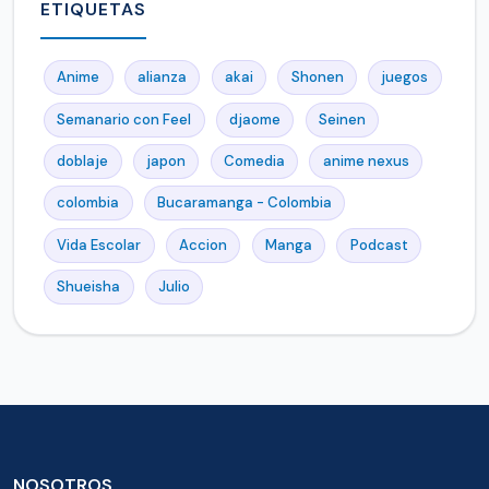
ETIQUETAS
Anime
alianza
akai
Shonen
juegos
Semanario con Feel
djaome
Seinen
doblaje
japon
Comedia
anime nexus
colombia
Bucaramanga - Colombia
Vida Escolar
Accion
Manga
Podcast
Shueisha
Julio
NOSOTROS