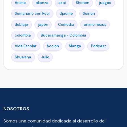
Anime
alianza
akai
Shonen
juegos
Semanario con Feel
djaome
Seinen
doblaje
japon
Comedia
anime nexus
colombia
Bucaramanga - Colombia
Vida Escolar
Accion
Manga
Podcast
Shueisha
Julio
NOSOTROS
Somos una comunidad dedicada al desarrollo del