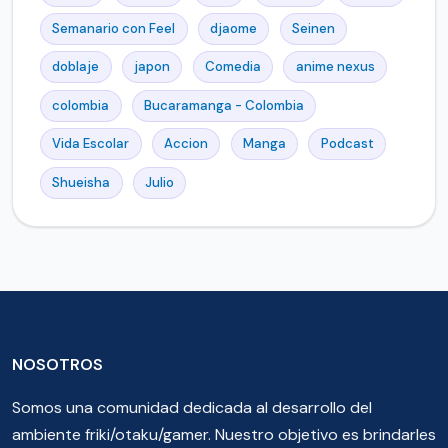
Semanario con Feel
djaome
Seinen
doblaje
japon
Comedia
anime nexus
colombia
Bucaramanga - Colombia
Vida Escolar
Accion
Manga
Podcast
Shueisha
Julio
NOSOTROS
Somos una comunidad dedicada al desarrollo del
ambiente friki/otaku/gamer. Nuestro objetivo es brindarles