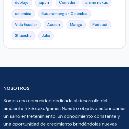
doblaje
japon
Comedia
anime nexus
colombia
Bucaramanga - Colombia
Vida Escolar
Accion
Manga
Podcast
Shueisha
Julio
NOSOTROS
Somos una comunidad dedicada al desarrollo del
ambiente friki/otaku/gamer. Nuestro objetivo es brindarles
un sano entretenimiento, un conocimiento constante y
una oportunidad de crecimiento brindándoles nuevas