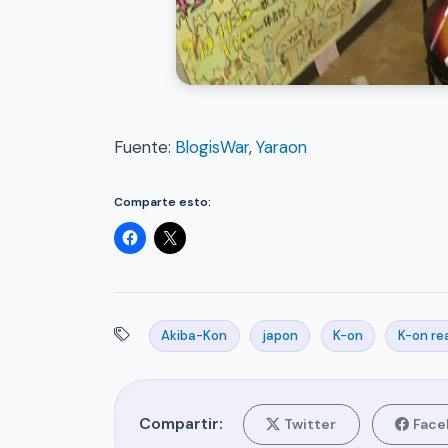
Fuente:
BlogisWar
,
Yaraon
Comparte esto:
Akiba-Kon
japon
K-on
K-on re
Compartir:
Twitter
Face