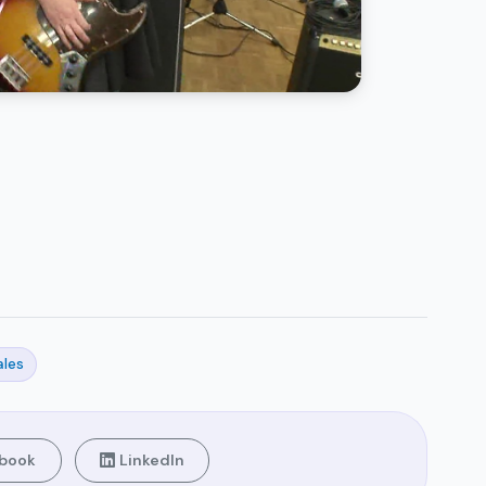
ales
book
LinkedIn