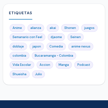
ETIQUETAS
Anime
alianza
akai
Shonen
juegos
Semanario con Feel
djaome
Seinen
doblaje
japon
Comedia
anime nexus
colombia
Bucaramanga - Colombia
Vida Escolar
Accion
Manga
Podcast
Shueisha
Julio