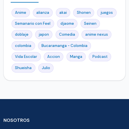
Anime
alianza
akai
Shonen
juegos
Semanario con Feel
djaome
Seinen
doblaje
japon
Comedia
anime nexus
colombia
Bucaramanga - Colombia
Vida Escolar
Accion
Manga
Podcast
Shueisha
Julio
NOSOTROS