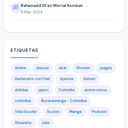
Rafamad435 en Mortal Kombat
11 Mar 2024
ETIQUETAS
Anime
alianza
akai
Shonen
juegos
Semanario con Feel
djaome
Seinen
doblaje
japon
Comedia
anime nexus
colombia
Bucaramanga - Colombia
Vida Escolar
Accion
Manga
Podcast
Shueisha
Julio