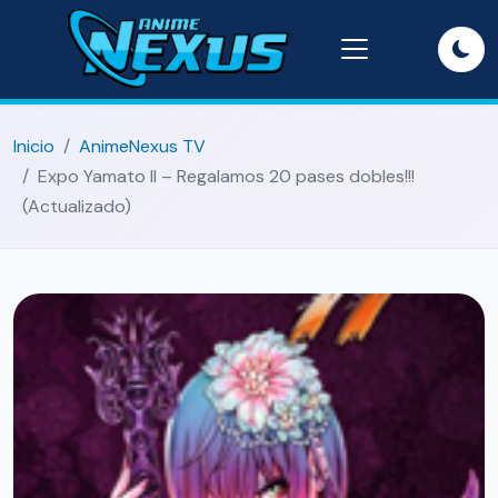
Inicio
AnimeNexus TV
Expo Yamato II – Regalamos 20 pases dobles!!!
(Actualizado)