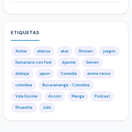
ETIQUETAS
Anime
alianza
akai
Shonen
juegos
Semanario con Feel
djaome
Seinen
doblaje
japon
Comedia
anime nexus
colombia
Bucaramanga - Colombia
Vida Escolar
Accion
Manga
Podcast
Shueisha
Julio