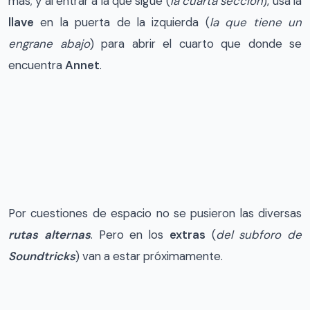
más; y al entrar a la que sigue (
la cuarta sección
), usa la
llave
en la puerta de la izquierda (
la que tiene un
engrane abajo
) para abrir el cuarto que donde se
encuentra
Annet
.
Por cuestiones de espacio no se pusieron las diversas
rutas alternas
. Pero en los
extras
(
del subforo de
Soundtricks
) van a estar próximamente.