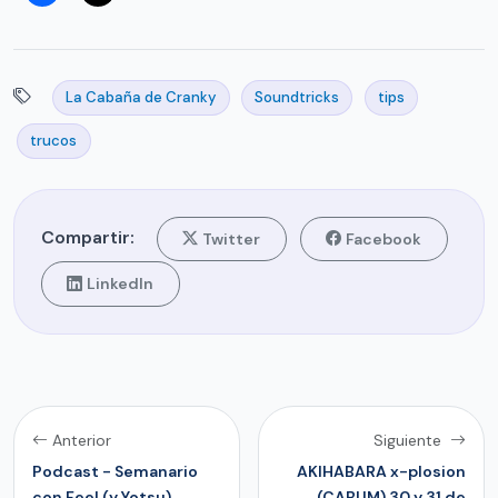
La Cabaña de Cranky
Soundtricks
tips
trucos
Compartir:
Twitter
Facebook
LinkedIn
Anterior
Siguiente
Podcast - Semanario
AKIHABARA x-plosion
con Feel (y Yotsu)
(CABUM) 30 y 31 de