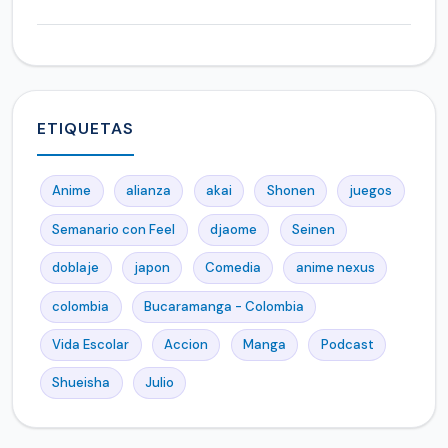
ETIQUETAS
Anime
alianza
akai
Shonen
juegos
Semanario con Feel
djaome
Seinen
doblaje
japon
Comedia
anime nexus
colombia
Bucaramanga - Colombia
Vida Escolar
Accion
Manga
Podcast
Shueisha
Julio