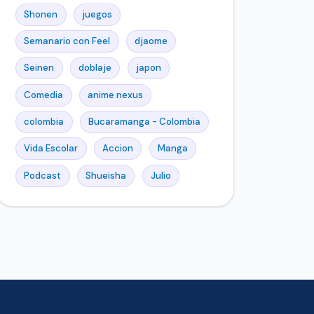
Shonen
juegos
Semanario con Feel
djaome
Seinen
doblaje
japon
Comedia
anime nexus
colombia
Bucaramanga - Colombia
Vida Escolar
Accion
Manga
Podcast
Shueisha
Julio