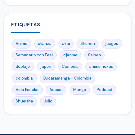
ETIQUETAS
Anime
alianza
akai
Shonen
juegos
Semanario con Feel
djaome
Seinen
doblaje
japon
Comedia
anime nexus
colombia
Bucaramanga - Colombia
Vida Escolar
Accion
Manga
Podcast
Shueisha
Julio