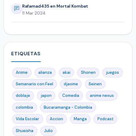
Rafamad435 en Mortal Kombat
11 Mar 2024
ETIQUETAS
Anime
alianza
akai
Shonen
juegos
Semanario con Feel
djaome
Seinen
doblaje
japon
Comedia
anime nexus
colombia
Bucaramanga - Colombia
Vida Escolar
Accion
Manga
Podcast
Shueisha
Julio