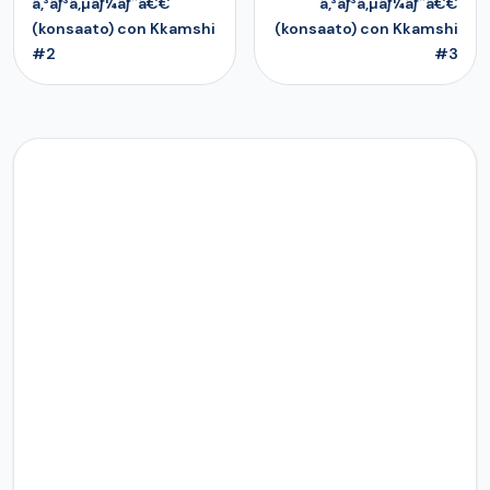
ã‚³ãƒ³ã‚µãƒ¼ãƒˆã€€
ã‚³ãƒ³ã‚µãƒ¼ãƒˆã€€
(konsaato) con Kkamshi
(konsaato) con Kkamshi
#2
#3