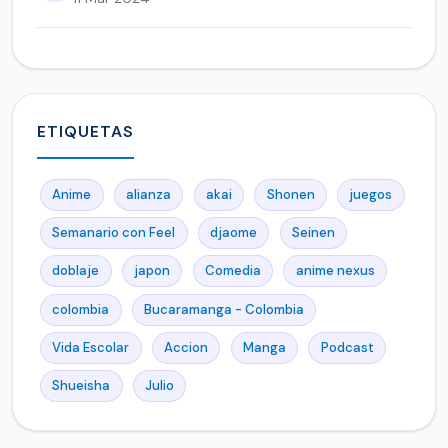
ETIQUETAS
Anime
alianza
akai
Shonen
juegos
Semanario con Feel
djaome
Seinen
doblaje
japon
Comedia
anime nexus
colombia
Bucaramanga - Colombia
Vida Escolar
Accion
Manga
Podcast
Shueisha
Julio