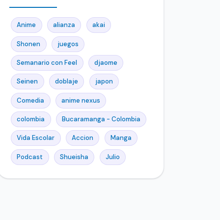
Anime
alianza
akai
Shonen
juegos
Semanario con Feel
djaome
Seinen
doblaje
japon
Comedia
anime nexus
colombia
Bucaramanga - Colombia
Vida Escolar
Accion
Manga
Podcast
Shueisha
Julio