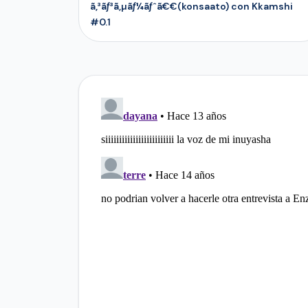
ã‚³ãƒ³ã‚µãƒ¼ãƒˆã€€(konsaato) con Kkamshi
#0.1