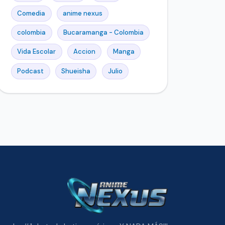
Comedia
anime nexus
colombia
Bucaramanga - Colombia
Vida Escolar
Accion
Manga
Podcast
Shueisha
Julio