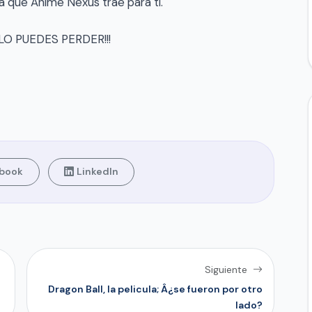
 que Anime Nexus trae para ti.
 LO PUEDES PERDER!!!
book
LinkedIn
Siguiente
Dragon Ball, la pelicula; Â¿se fueron por otro
lado?