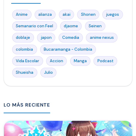
Anime
alianza
akai
Shonen
juegos
Semanario con Feel
djaome
Seinen
doblaje
japon
Comedia
anime nexus
colombia
Bucaramanga - Colombia
Vida Escolar
Accion
Manga
Podcast
Shueisha
Julio
LO MÁS RECIENTE