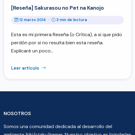
[Reseña] Sakurasou no Pet na Kanojo
12 marzo 2014
·
3 min de lectura
Esta es mi primera Reseña (o Crítica), a si que pido
perdón por si no resulta bien esta reseña.
Explicaré un poco…
Leer artículo
NOSOTROS
Somos una comunidad dedicada al desarrollo del
ambiente friki/otaku/gamer. Nuestro objetivo es brindarles