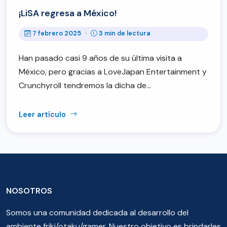
¡LiSA regresa a México!
7 febrero 2025
·
3 min de lectura
Han pasado casi 9 años de su última visita a
México, pero gracias a LoveJapan Entertainment y
Crunchyroll tendremos la dicha de…
Leer artículo
NOSOTROS
Somos una comunidad dedicada al desarrollo del
ambiente friki/otaku/gamer. Nuestro objetivo es brindarles