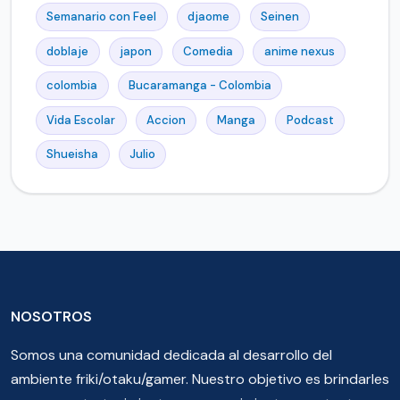
Semanario con Feel
djaome
Seinen
doblaje
japon
Comedia
anime nexus
colombia
Bucaramanga - Colombia
Vida Escolar
Accion
Manga
Podcast
Shueisha
Julio
NOSOTROS
Somos una comunidad dedicada al desarrollo del
ambiente friki/otaku/gamer. Nuestro objetivo es brindarles