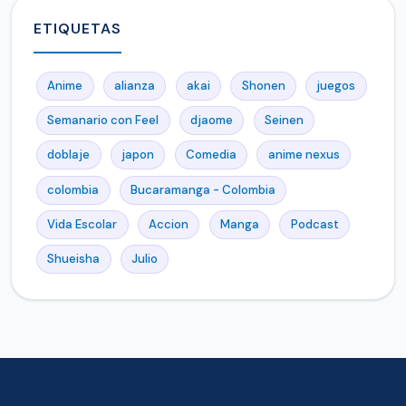
ETIQUETAS
Anime
alianza
akai
Shonen
juegos
Semanario con Feel
djaome
Seinen
doblaje
japon
Comedia
anime nexus
colombia
Bucaramanga - Colombia
Vida Escolar
Accion
Manga
Podcast
Shueisha
Julio