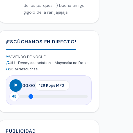
de los parques =) buena amigo,
gigolo de la ran jajajaja
¡ESCÚCHANOS EN DIRECTO!
VIVIENDO DE NOCHE
JiLL-Decoy association - Mayonaka no Doo -stay with me
26
RANescuchas
00:00
PUBLICIDAD