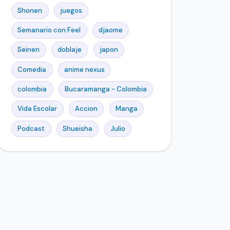
Shonen
juegos
Semanario con Feel
djaome
Seinen
doblaje
japon
Comedia
anime nexus
colombia
Bucaramanga - Colombia
Vida Escolar
Accion
Manga
Podcast
Shueisha
Julio