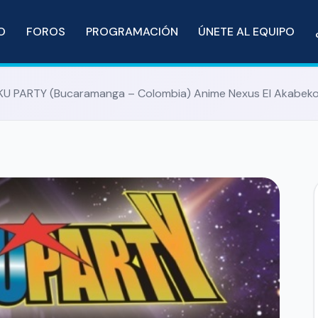
IO
FOROS
PROGRAMACIÓN
ÚNETE AL EQUIPO
KU PARTY (Bucaramanga – Colombia) Anime Nexus El Akabeko